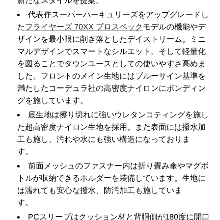
新たなスタイルを提案。
代表作スーパーハーキュリーズをアップグレードし
た
フライヤーズ 70XX プロスペック
モデルの機能やデ
ザインを最小限に削ぎ落としたデイストリーム。ミニ
マルデザインでスマートなシルエット。そして軽量化
を図ることでタウンユースとしての使いやすさ高めま
した。フロントのメイン生地にはブルーサイン基準を
満たしたコーデュラ社の高密度ナイロンにボンディン
グを施しています。
底生地は擦り切れに強いウレタンコティングを施し
た超高密度ナイロン生地を採用。また表面には撥水加
工も施し、汚れや水にも強い構造になっておりま
す。
前面メッシュのファスナー内は折り畳み傘やマグボ
トルが収納できるホルダーを装備しています。生地に
は濡れても安心な撥水、防汚加工も施していま
す。
PCスリーブはクッション材と背胴側が180度に開口