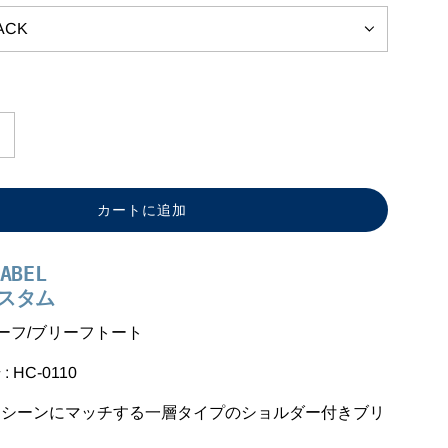
ACK
カートに追加
読
み
込
ABEL
み
カスタム
中
.
ーフ/ブリーフトート
.
 HC-0110
.
スシーンにマッチする一層タイプのショルダー付きブリ