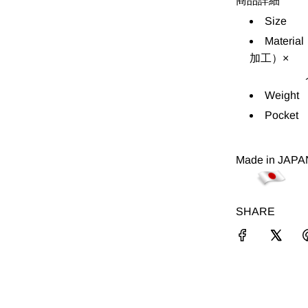
商品詳細
Size
W4
Material
加工）×
メッシ
Weight
Pocket
Made in JAP
SHARE