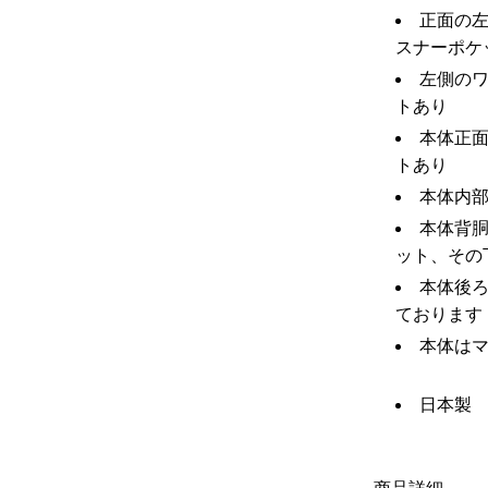
正面の
スナーポケ
左側の
トあり
本体正
トあり
本体内
本体背
ット、その
本体後
ております
本体は
日本製