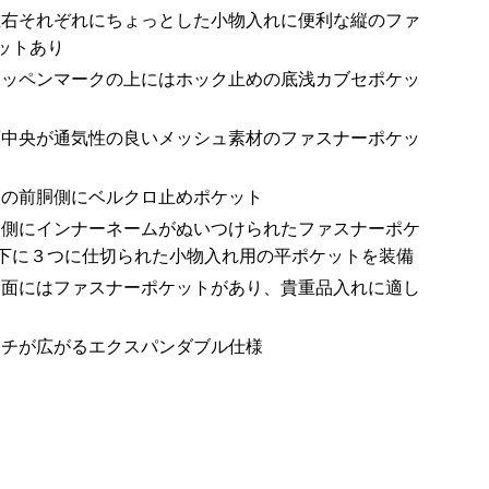
左右それぞれにちょっとした小物入れに便利な縦のファ
ットあり
ワッペンマークの上にはホック止めの底浅カブセポケッ
面中央が通気性の良いメッシュ素材のファスナーポケッ
部の前胴側にベルクロ止めポケット
胴側にインナーネームがぬいつけられたファスナーポケ
下に３つに仕切られた小物入れ用の平ポケットを装備
ろ面にはファスナーポケットがあり、貴重品入れに適し
マチが広がるエクスパンダブル仕様