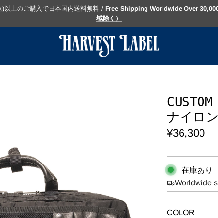
(税込)以上のご購入で日本国内送料無料 /
Free Shipping Worldwide Over 30,
域除く）
CUST
ナイロン 
通
¥36,300
常
価
在庫あり
格
Worldwide s
COLOR