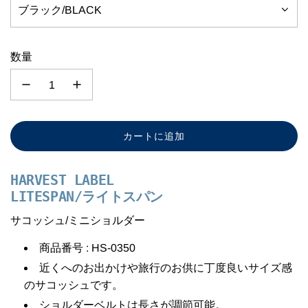
ブラック/BLACK
数量
カートに追加
読
み
込
HARVEST LABEL
み
LITESPAN/ライトスパン
中
.
サコッシュ/ミニショルダー
.
商品番号 : HS-0350
.
近くへのお出かけや旅行のお供に丁度良いサイズ感
のサコッシュです。
ショルダーベルトは長さが調節可能。